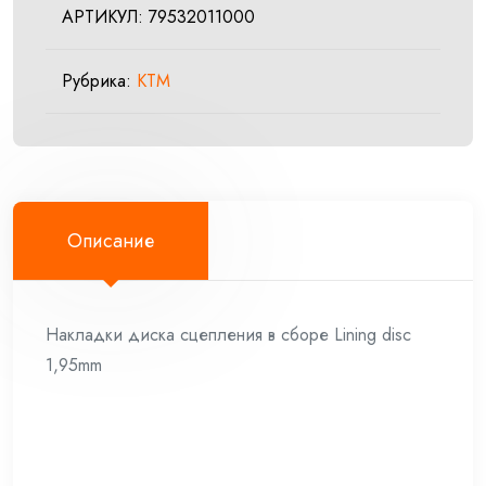
АРТИКУЛ:
79532011000
(фрикционный)EXC/
SXF
Рубрика:
KTM
05-
19
Замена
номера
с
59032011100
Описание
на
79532011000
Накладки диска сцепления в сборе Lining disc
1,95mm