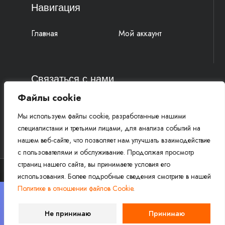
Навигация
Главная
Мой аккаунт
Связаться с нами
Файлы cookie
4k-parts@mail.ru
Мы используем файлы cookie, разработанные нашими
+7 (977) 777 91 19 Василий
специалистами и третьими лицами, для анализа событий на
+7 (961) 815 52 58 Михаил
нашем веб-сайте, что позволяет нам улучшать взаимодействие
с пользователями и обслуживание. Продолжая просмотр
страниц нашего сайта, вы принимаете условия его
использования. Более подробные сведения смотрите в нашей
Политике в отношении файлов Cookie
.
Copyright © 2026 Магазин запчастей для эндуро
×
мотоциклов 4K-PARTS.RU. Все права защищены.
Внимание! Для не оплаченных заказов резерв товаров
Не принимаю
Принимаю
сохраняется в течение 1 часа после оформления заказа.