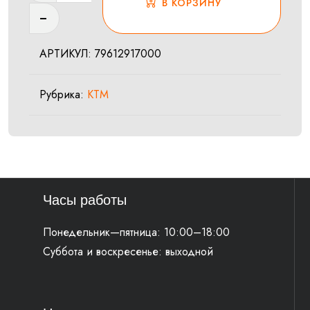
В КОРЗИНУ
Ремень
такелажный
АРТИКУЛ:
79612917000
стяжной
с
Рубрика:
KTM
трещёткой
Часы работы
Понедельник—пятница: 10:00–18:00
Суббота и воскресенье: выходной