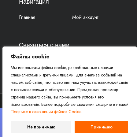
Навигация
Главная
Мой аккаунт
Связаться с нами
Файлы cookie
4k-parts@mail.ru
Мы используем файлы cookie, разработанные нашими
+7 (977) 777 91 19 Василий
специалистами и третьими лицами, для анализа событий на
+7 (961) 815 52 58 Михаил
нашем веб-сайте, что позволяет нам улучшать взаимодействие
с пользователями и обслуживание. Продолжая просмотр
страниц нашего сайта, вы принимаете условия его
использования. Более подробные сведения смотрите в нашей
Политике в отношении файлов Cookie
.
Copyright © 2026 Магазин запчастей для эндуро
×
мотоциклов 4K-PARTS.RU. Все права защищены.
Внимание! Для не оплаченных заказов резерв товаров
Не принимаю
Принимаю
сохраняется в течение 1 часа после оформления заказа.