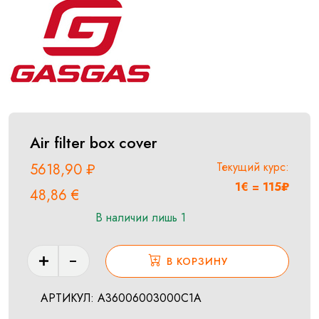
Air filter box cover
Текущий курс:
5618,90
₽
1€ = 115₽
48,86
€
В наличии лишь 1
Количество
В КОРЗИНУ
товара
Air
АРТИКУЛ:
A36006003000C1A
filter