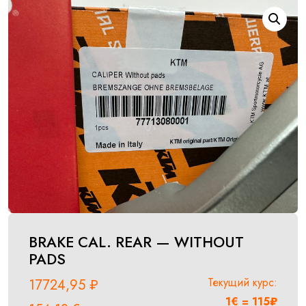
BRAKE CAL. REAR — WITHOUT
PADS
Текущий курс:
17724,95
₽
1€ = 115₽