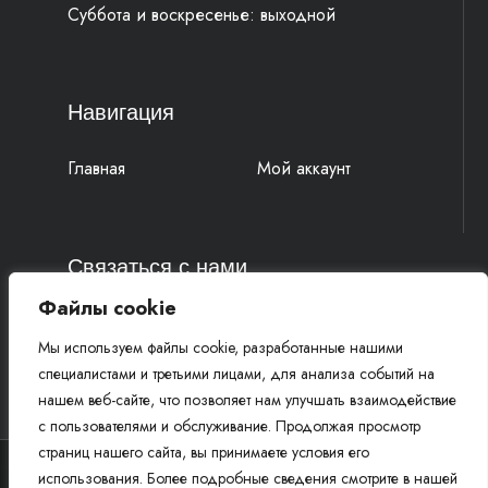
Суббота и воскресенье: выходной
Навигация
Главная
Мой аккаунт
Связаться с нами
Файлы cookie
4k-parts@mail.ru
Мы используем файлы cookie, разработанные нашими
+7 (977) 777 91 19 Василий
специалистами и третьими лицами, для анализа событий на
+7 (961) 815 52 58 Михаил
нашем веб-сайте, что позволяет нам улучшать взаимодействие
с пользователями и обслуживание. Продолжая просмотр
страниц нашего сайта, вы принимаете условия его
использования. Более подробные сведения смотрите в нашей