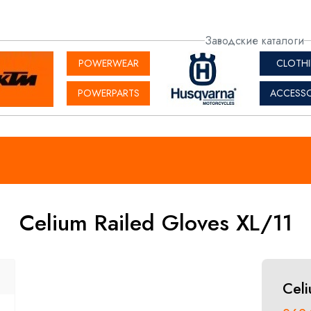
актная
Заводские каталоги
рмация
POWERWEAR
CLOTH
POWERPARTS
ACCESSO
Celium Railed Gloves XL/11
Celi