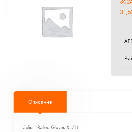
362
31,
АР
Ру
Описание
Celium Railed Gloves XL/11