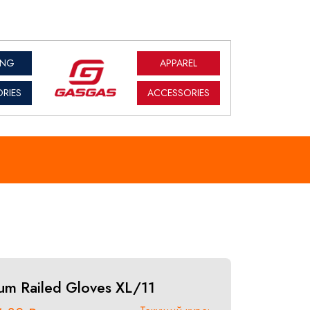
ING
APPAREL
RIES
ACCESSORIES
um Railed Gloves XL/11