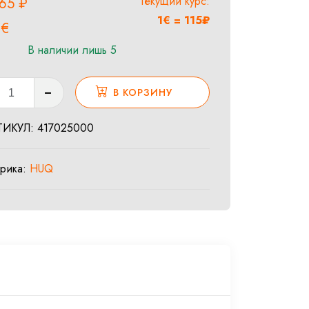
Текущий курс:
,65
₽
1€ = 115₽
1
€
В наличии лишь 5
ество
В КОРЗИНУ
а
IP
ТИКУЛ:
417025000
5
брика:
HUQ