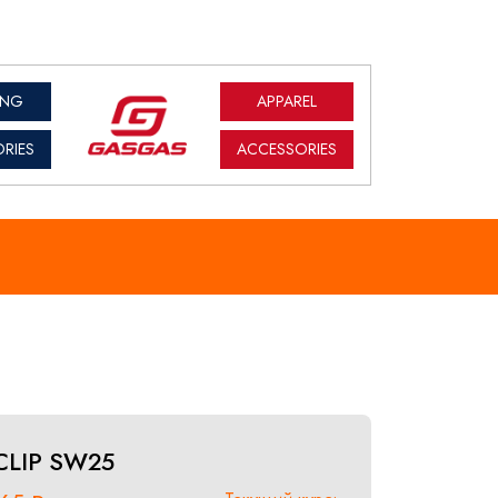
ING
APPAREL
RIES
ACCESSORIES
CLIP SW25