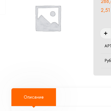
288
2,5
Колич
товар
CIRCL
АР
SW2
Ру
Описание