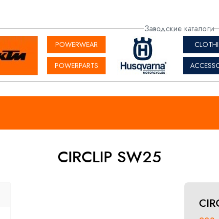
актная
Заводские каталоги
рмация
POWERWEAR
CLOTH
POWERPARTS
ACCESSO
CIRCLIP SW25
CIR