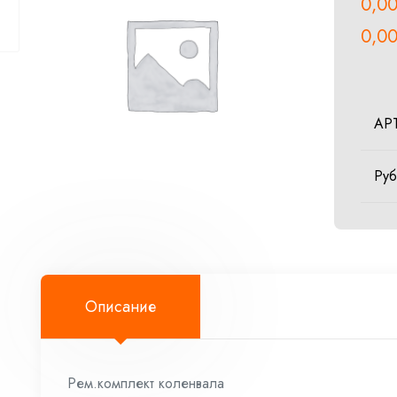
0,0
0,0
АР
Ру
Описание
Рем.комплект коленвала