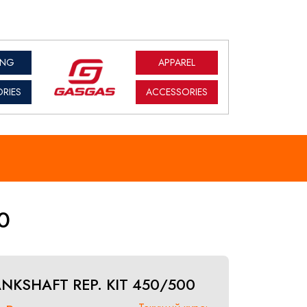
ING
APPAREL
RIES
ACCESSORIES
0
NKSHAFT REP. KIT 450/500