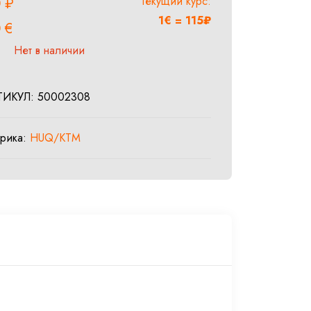
Текущий курс:
0
₽
1€ = 115₽
0
€
Нет в наличии
ТИКУЛ:
50002308
брика:
HUQ/KTM