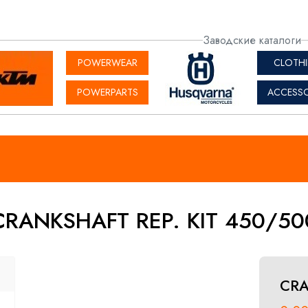
актная
Заводские каталоги
рмация
POWERWEAR
CLOTH
POWERPARTS
ACCESSO
CRANKSHAFT REP. KIT 450/50
CRA