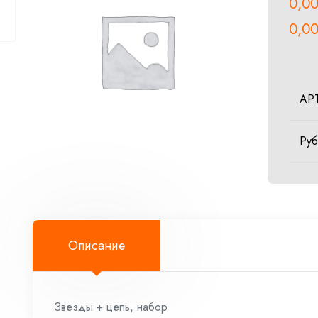
0,0
0,0
АР
Ру
Описание
Звезды + цепь, набор