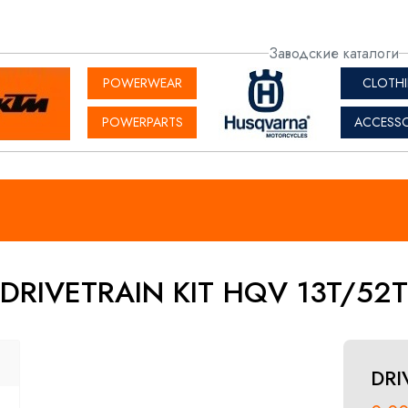
актная
Заводские каталоги
рмация
POWERWEAR
CLOTH
POWERPARTS
ACCESSO
DRIVETRAIN KIT HQV 13T/52T
DRI