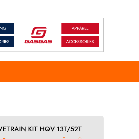
ING
APPAREL
RIES
ACCESSORIES
VETRAIN KIT HQV 13T/52T