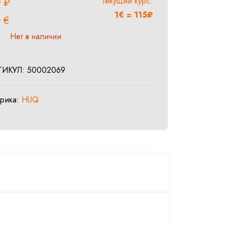
Текущий курс:
0
₽
1€ = 115₽
0
€
Нет в наличии
ТИКУЛ:
50002069
брика:
HUQ