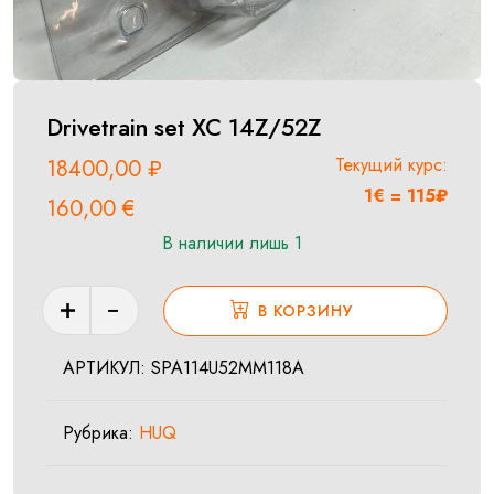
Drivetrain set XC 14Z/52Z
Текущий курс:
18400,00
₽
1€ = 115₽
160,00
€
В наличии лишь 1
Количество
В КОРЗИНУ
товара
Drivetrain
АРТИКУЛ:
SPA114U52MM118A
set
XC
Рубрика:
HUQ
14Z/52Z