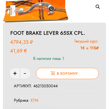
FOOT BRAKE LEVER 65SX CPL.
Текущий курс:
4794,35
₽
1€ = 115₽
41,69
€
В наличии лишь 1
Количество
В КОРЗИНУ
товара
FOOT
АРТИКУЛ:
46213050044
BRAKE
LEVER
Рубрика:
KTM
65SX