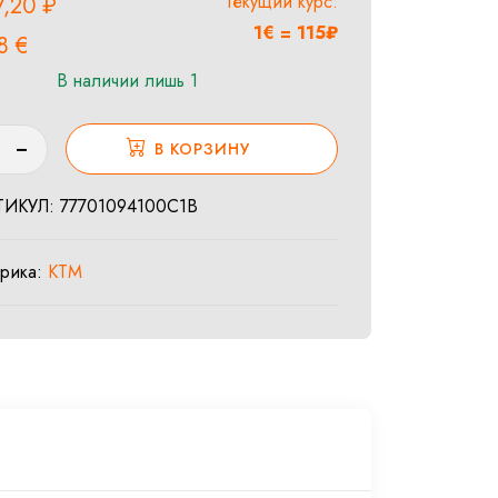
Текущий курс:
7,20
₽
1€ = 115₽
28
€
В наличии лишь 1
ество
В КОРЗИНУ
а
ТИКУЛ:
77701094100C1B
tion
брика:
KTM