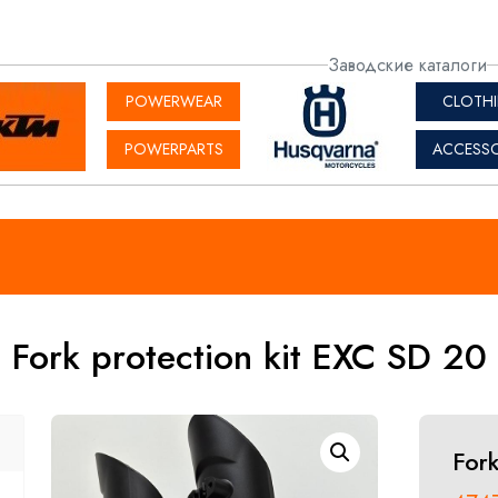
актная
Заводские каталоги
рмация
POWERWEAR
CLOTH
POWERPARTS
ACCESSO
Fork protection kit EXC SD 20
Fork