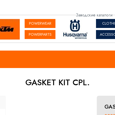
актная
Заводские каталоги
рмация
POWERWEAR
CLOTH
POWERPARTS
ACCESSO
GASKET KIT CPL.
GAS