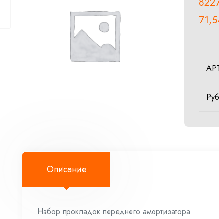
822
71,
АР
Ру
Описание
Набор прокладок переднего амортизатора