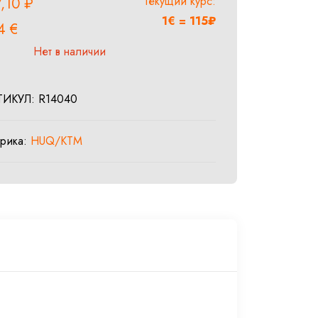
Текущий курс:
7,10
₽
1€ = 115₽
54
€
Нет в наличии
ТИКУЛ:
R14040
брика:
HUQ/KTM