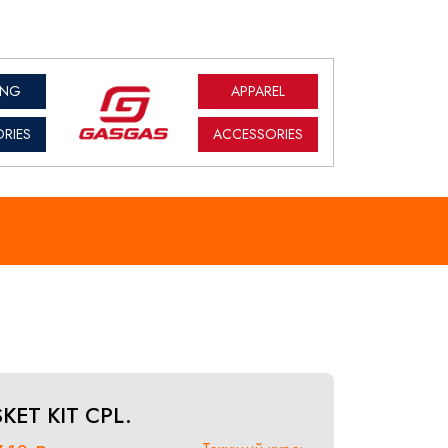
ING
APPAREL
RIES
ACCESSORIES
KET KIT CPL.