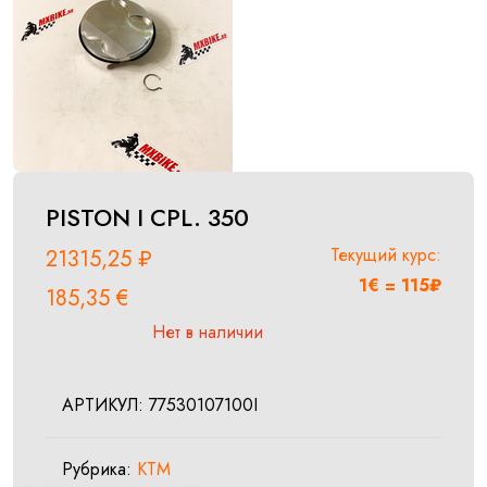
PISTON I CPL. 350
Текущий курс:
21315,25
₽
1€ = 115₽
185,35
€
Нет в наличии
АРТИКУЛ:
77530107100I
Рубрика:
KTM