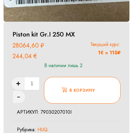
Piston kit Gr.I 250 MX
Текущий курс:
28064,60
₽
1€ = 115₽
244,04
€
В наличии лишь 2
Количество
товара
В КОРЗИНУ
Piston
kit
АРТИКУЛ:
79030207010I
Gr.I
250
Рубрика:
HUQ
MX