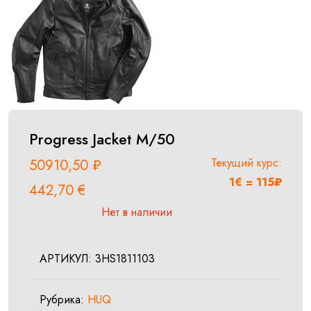
Progress Jacket M/50
Текущий курс:
50910,50
₽
1€ = 115₽
442,70
€
Нет в наличии
АРТИКУЛ:
3HS1811103
Рубрика:
HUQ