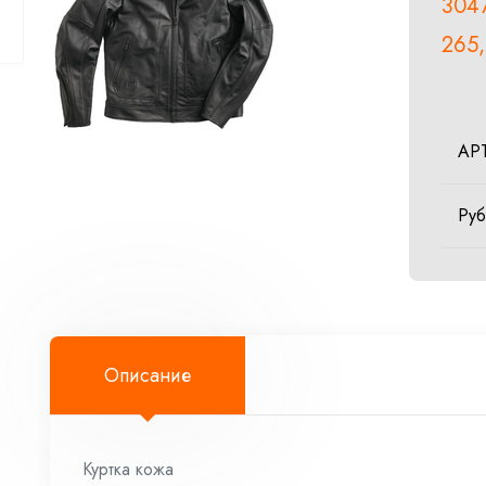
304
265
АР
Ру
Описание
Куртка кожа