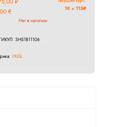
Текущий курс:
75,00
₽
1€ = 115₽
,00
€
Нет в наличии
ТИКУЛ:
3HS1811106
брика:
HUQ