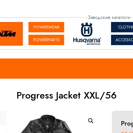
актная
Заводские каталоги
рмация
POWERWEAR
CLOTH
POWERPARTS
ACCESSO
Progress Jacket XXL/56
Pro