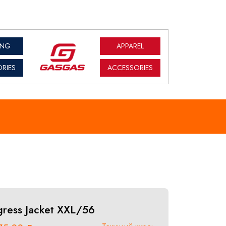
ING
APPAREL
RIES
ACCESSORIES
gress Jacket XXL/56