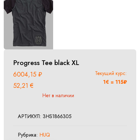
Progress Tee black XL
Текущий курс:
6004,15
₽
1€ = 115₽
52,21
€
Нет в наличии
АРТИКУЛ:
3HS1866305
Рубрика:
HUQ