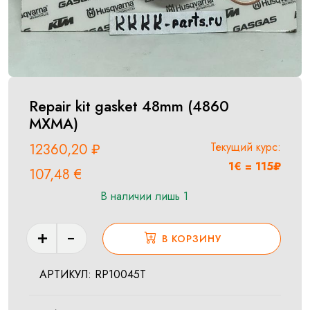
Repair kit gasket 48mm (4860
MXMA)
Текущий курс:
12360,20
₽
1€ = 115₽
107,48
€
В наличии лишь 1
Количество
В КОРЗИНУ
товара
Repair
АРТИКУЛ:
RP10045T
kit
gasket