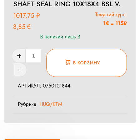
SHAFT SEAL RING 10X18X4 BSL V.
Текущий курс:
1017,75
₽
1€ = 115₽
8,85
€
В наличии лишь 3
Количество
товара
В КОРЗИНУ
SHAFT
SEAL
АРТИКУЛ:
0760101844
RING
10X18X4
Рубрика:
HUQ/KTM
BSL
V.