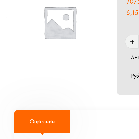
707
6,1
Колич
товар
SHAF
АР
SEAL
RING
Ру
19X3
B
Описание