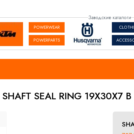
актная
Заводские каталоги
рмация
POWERWEAR
CLOTH
POWERPARTS
ACCESSO
SHAFT SEAL RING 19X30X7 B
SHA