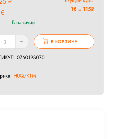
Текущий курс:
,25
₽
1€ = 115₽
5
€
В наличии
ество
В КОРЗИНУ
а
T
ТИКУЛ:
0760193070
брика:
HUQ/KTM
0X7