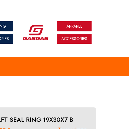
ING
APPAREL
RIES
ACCESSORIES
FT SEAL RING 19X30X7 B