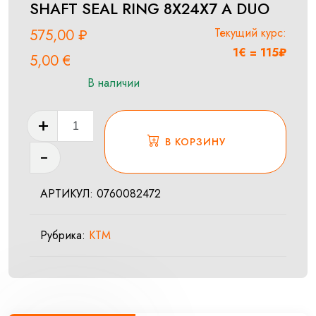
SHAFT SEAL RING 8X24X7 A DUO
Текущий курс:
575,00
₽
1€ = 115₽
5,00
€
В наличии
Количество
товара
В КОРЗИНУ
SHAFT
SEAL
АРТИКУЛ:
0760082472
RING
8X24X7
Рубрика:
KTM
A
DUO