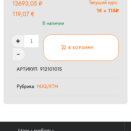
Текущий курс:
13693,05
₽
1€ = 115₽
119,07
€
В наличии
Количество
товара
В КОРЗИНУ
SPRING
260
АРТИКУЛ:
91210101S
48
N/MM
Рубрика:
HUQ/KTM