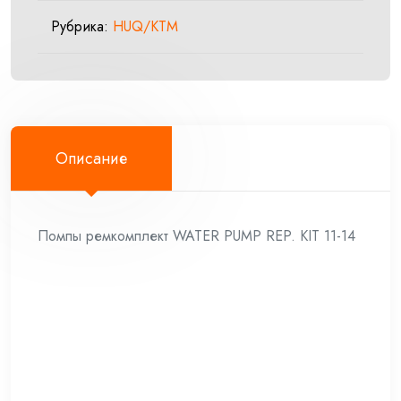
REP.
Рубрика:
HUQ/KTM
KIT
11-
14
Описание
Помпы ремкомплект WATER PUMP REP. KIT 11-14