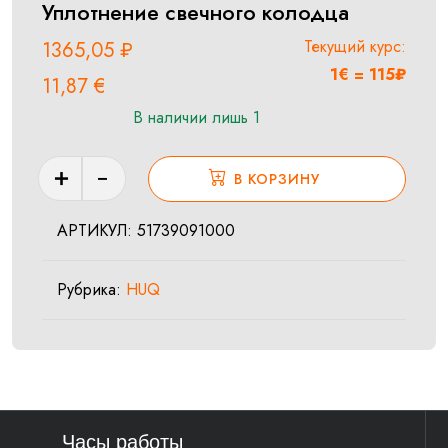
Уплотнение свечного колодца
Текущий курс:
1365,05
₽
1€ = 115₽
11,87
€
В наличии лишь 1
Количество
В КОРЗИНУ
товара
Уплотнение
АРТИКУЛ:
51739091000
свечного
колодца
Рубрика:
HUQ
Часы работы