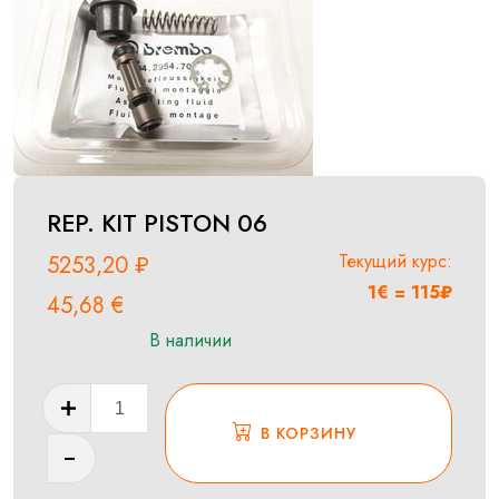
REP. KIT PISTON 06
Текущий курс:
5253,20
₽
1€ = 115₽
45,68
€
В наличии
Количество
товара
В КОРЗИНУ
REP.
KIT