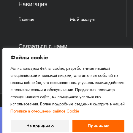
Навигация
Главная
Мой аккаунт
Связаться с нами
Файлы cookie
4k-parts@mail.ru
Мы используем файлы cookie, разработанные нашими
+7 (977) 777 91 19 Василий
специалистами и третьими лицами, для анализа событий на
+7 (961) 815 52 58 Михаил
нашем веб-сайте, что позволяет нам улучшать взаимодействие
с пользователями и обслуживание. Продолжая просмотр
страниц нашего сайта, вы принимаете условия его
использования. Более подробные сведения смотрите в нашей
Политике в отношении файлов Cookie
.
Copyright © 2026 Магазин запчастей для эндуро
×
мотоциклов 4K-PARTS.RU. Все права защищены.
Внимание! Для не оплаченных заказов резерв товаров
Не принимаю
Принимаю
сохраняется в течение 1 часа после оформления заказа.