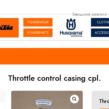
актная
Заводские каталоги
рмация
POWERWEAR
CLOTH
POWERPARTS
ACCESSO
Throttle control casing cpl.
Thro