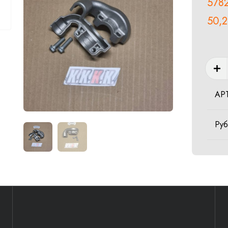
578
50,
Колич
товар
Thrott
АР
contro
casin
Ру
cpl.