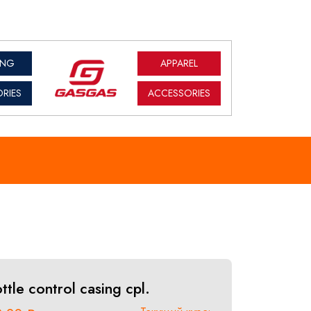
ING
APPAREL
RIES
ACCESSORIES
ttle control casing cpl.