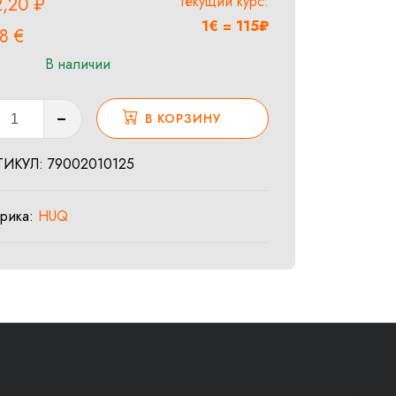
Текущий курс:
2,20
₽
1€ = 115₽
28
€
В наличии
ество
В КОРЗИНУ
а
le
ТИКУЛ:
79002010125
l
g
брика:
HUQ